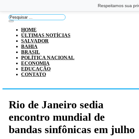
Saltar para o conteúdo principal
Ir para o footer
Respeitamos sua pri
Pesquisar
...
HOME
ÚLTIMAS NOTÍCIAS
SALVADOR
BAHIA
BRASIL
POLÍTICA NACIONAL
ECONOMIA
EDUCAÇÃO
CONTATO
Rio de Janeiro sedia
encontro mundial de
bandas sinfônicas em julho