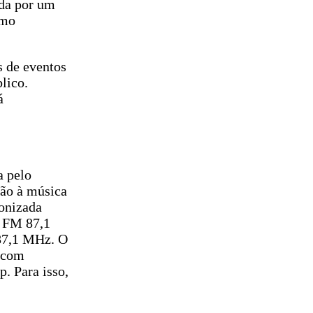
ada por um
omo
s de eventos
lico.
á
a pelo
ção à música
tonizada
m FM 87,1
87,1 MHz. O
r com
. Para isso,