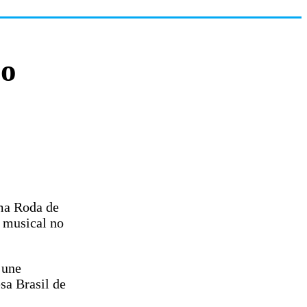
io
ma Roda de
 musical no
 une
sa Brasil de