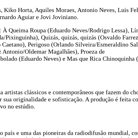
, Kiko Horta, Aquiles Moraes, Antonio Neves, Luis Fel
rnardo Aguiar e Jovi Joviniano.
ui: À Queima Roupa (Eduardo Neves/Rodrigo Lessa), Lí
a/Pixinguinha), Quizás, quizás, quizás (Osvaldo Farre
aetano), Perigoso (Orlando Silveira/Esmeraldino Sale
z Antonio/Oldemar Magalhães), Proeza de
ebolado (Eduardo Neves) e Mas que Rica Chinoquinha 
 artistas clássicos e contemporâneos que fazem do ch
r sua originalidade e sofisticação. A produção é feita 
vo no estúdio.
 país e uma das pioneiras da radiodifusão mundial, c