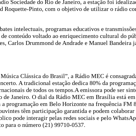
io Sociedade do Rio de Janeiro, a estação foi idealiz
rd Roquette-Pinto, com o objetivo de utilizar o rádio c
bates intelectuais, programas educativos e transmissõe
ro de conteúdo voltado ao enriquecimento cultural do púb
es, Carlos Drummond de Andrade e Manuel Bandeira j
 Música Clássica do Brasil”, a Rádio MEC é consagrad
oncerto. A tradicional estação dedica 80% da programa
ternacionais de todos os tempos.A emissora pode ser sin
 de Janeiro. O dial da Rádio MEC em Brasília está e
a programação em Belo Horizonte na frequência FM 
ouvintes têm participação garantida e podem colabora
co pode interagir pelas redes sociais e pelo WhatsApp
to para o número (21) 99710-0537.