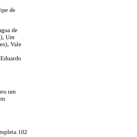
ipe de
ngua de
z), Um
s), Vale
(Eduardo
oro um
com
ompleta 102