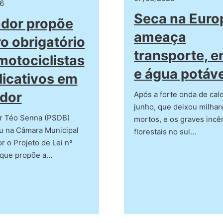
6
Seca na Euro
dor propõe
ameaça
o obrigatório
transporte, e
motociclistas
e água potáve
licativos em
dor
Após a forte onda de cal
junho, que deixou milhar
r Téo Senna (PSDB)
mortos, e os graves incê
u na Câmara Municipal
florestais no sul…
r o Projeto de Lei nº
 que propõe a…