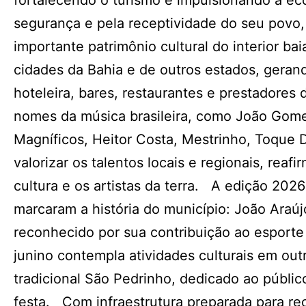
fortalecendo o turismo e impulsionando a e
segurança e pela receptividade do seu povo
importante patrimônio cultural do interior bai
cidades da Bahia e de outros estados, geran
hoteleira, bares, restaurantes e prestadore
nomes da música brasileira, como João Gomes
Magníficos, Heitor Costa, Mestrinho, Toque 
valorizar os talentos locais e regionais, re
cultura e os artistas da terra. A edição 2
marcaram a história do município: João Araújo
reconhecido por sua contribuição ao esport
junino contempla atividades culturais em out
tradicional São Pedrinho, dedicado ao público
festa. Com infraestrutura preparada para rec