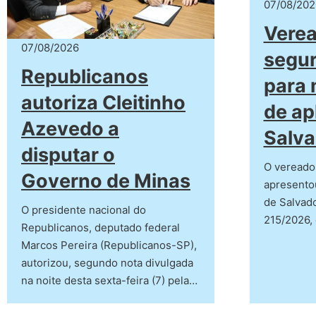
07/08/202
Verea
07/08/2026
segur
Republicanos
para 
autoriza Cleitinho
de ap
Azevedo a
Salva
disputar o
O vereado
Governo de Minas
apresento
de Salvado
O presidente nacional do
215/2026,
Republicanos, deputado federal
Marcos Pereira (Republicanos-SP),
autorizou, segundo nota divulgada
na noite desta sexta-feira (7) pela…