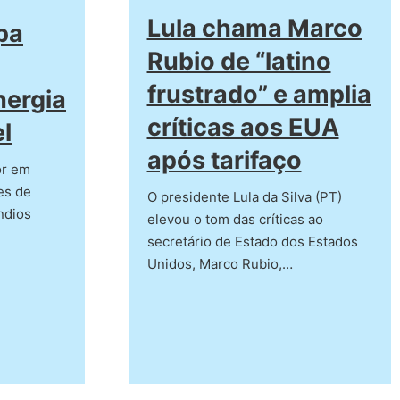
Lula chama Marco
pa
Rubio de “latino
frustrado” e amplia
nergia
críticas aos EUA
l
após tarifaço
or em
es de
O presidente Lula da Silva (PT)
ndios
elevou o tom das críticas ao
secretário de Estado dos Estados
Unidos, Marco Rubio,…