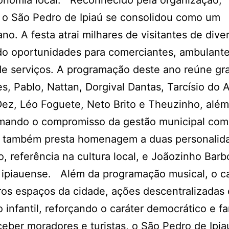
conomia local. Reconhecido pela organização,
, o São Pedro de Ipiaú se consolidou como um
ano. A festa atrai milhares de visitantes de dive
do oportunidades para comerciantes, ambulante
s de serviços. A programação deste ano reúne g
, Pablo, Nattan, Dorgival Dantas, Tarcísio do 
Dez, Léo Foguete, Neto Brito e Theuzinho, alé
afirmando o compromisso da gestão municipal com
026 também presta homenagem a duas personalid
, referência na cultura local, e Joãozinho Barb
e ipiauense. Além da programação musical, o c
ros espaços da cidade, ações descentralizadas 
 infantil, reforçando o caráter democrático e fa
eber moradores e turistas, o São Pedro de Ipia