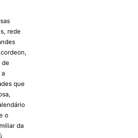
rsas
s, rede
randes
Acordeon,
m de
 a
ades que
osa,
alendário
e o
miliar da
ú