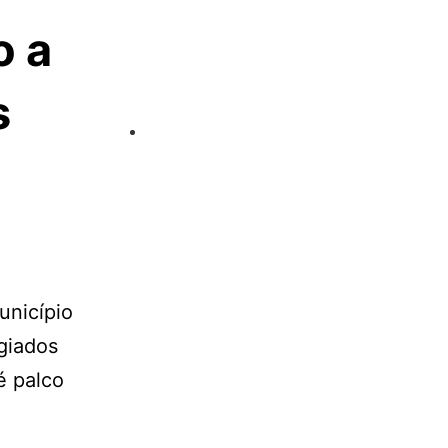
o a
s
unicípio
igiados
é palco