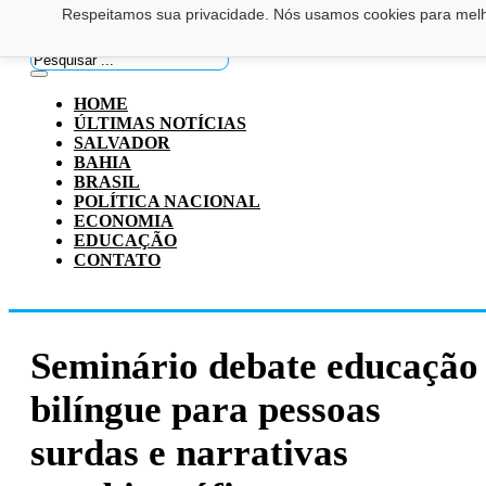
Respeitamos sua privacidade. Nós usamos cookies para melho
Saltar para o conteúdo principal
Ir para o footer
Pesquisar
...
HOME
ÚLTIMAS NOTÍCIAS
SALVADOR
BAHIA
BRASIL
POLÍTICA NACIONAL
ECONOMIA
EDUCAÇÃO
CONTATO
Seminário debate educação
bilíngue para pessoas
surdas e narrativas