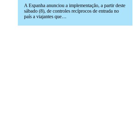
A Espanha anunciou a implementação, a partir deste
sábado (8), de controles recíprocos de entrada no
país a viajantes que…