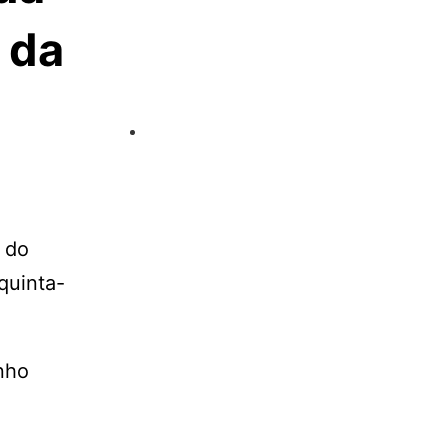
 da
a do
quinta-
nho