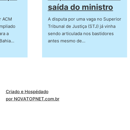
saída do ministro
or ACM
A disputa por uma vaga no Superior
ampliado
Tribunal de Justiça (STJ) já vinha
ara a
sendo articulada nos bastidores
 Bahia…
antes mesmo de…
Criado e Hospédado
por NOVATOPNET.com.br