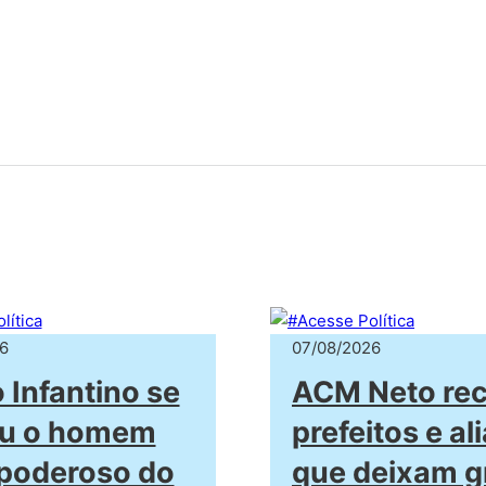
6
07/08/2026
Infantino se
ACM Neto re
ou o homem
prefeitos e al
poderoso do
que deixam g