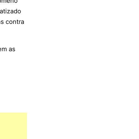
nômeno
atizado
s contra
uem as