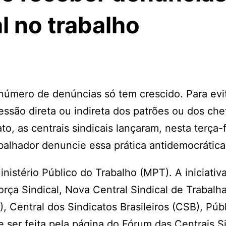
l no trabalho
 número de denúncias só tem crescido. Para evi
essão direta ou indireta dos patrões ou dos che
, as centrais sindicais lançaram, nesta terça-f
abalhador denuncie essa prática antidemocrática
stério Público do Trabalho (MPT). A iniciativa
rça Sindical, Nova Central Sindical de Trabalh
 Central dos Sindicatos Brasileiros (CSB), Públ
ser feita pela página do Fórum das Centrais Si