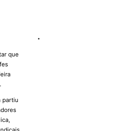
tar que
fes
eira
.
 partiu
adores
ica,
ndicais.