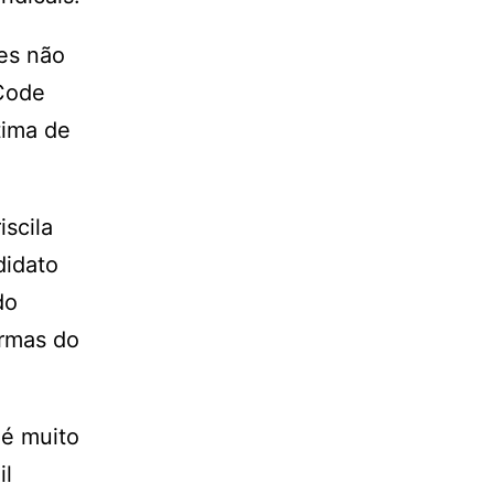
res não
 Code
tima de
iscila
didato
do
ormas do
 é muito
il