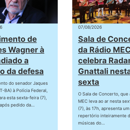
6
07/08/2026
imento de
Sala de Conc
es Wagner à
da Rádio MEC
adiado a
celebra Rad
o da defesa
Gnattali nest
sexta
nto do senador Jaques
-BA) à Polícia Federal,
O Sala de Concerto, que 
ra esta sexta-feira (7),
MEC leva ao ar nesta sext
 após pedido da…
(7), às 17h, apresenta um
repertório inteiramente 
músicas do…