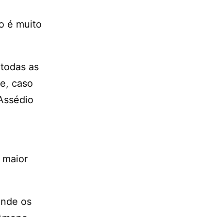
o é muito
 todas as
e, caso
 Assédio
 maior
onde os