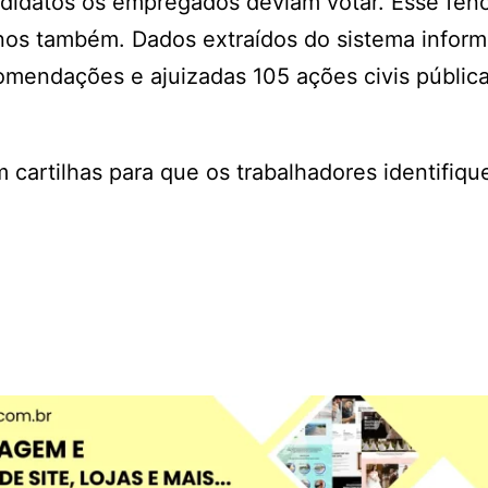
ndidatos os empregados deviam votar. Esse fe
nos também. Dados extraídos do sistema inform
mendações e ajuizadas 105 ações civis pública
m cartilhas para que os trabalhadores identifiq