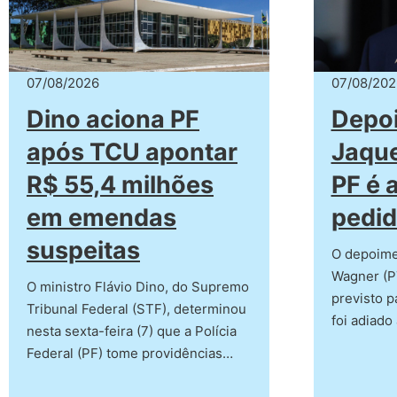
07/08/2026
07/08/202
Dino aciona PF
Depo
após TCU apontar
Jaqu
R$ 55,4 milhões
PF é 
em emendas
pedid
suspeitas
O depoime
Wagner (PT
O ministro Flávio Dino, do Supremo
previsto pa
Tribunal Federal (STF), determinou
foi adiado
nesta sexta-feira (7) que a Polícia
Federal (PF) tome providências…