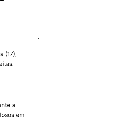
 (17),
itas.
ante a
gilosos em