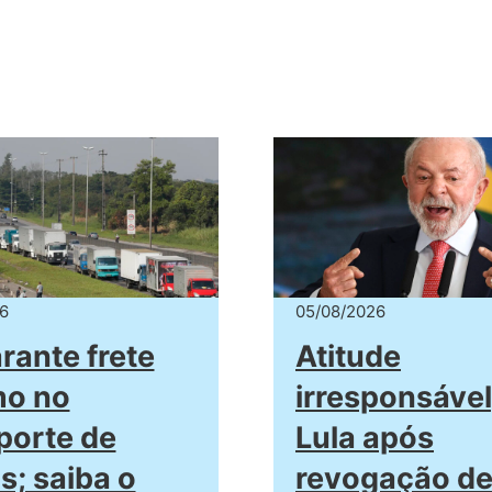
6
05/08/2026
arante frete
Atitude
mo no
irresponsável
porte de
Lula após
s; saiba o
revogação de