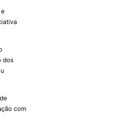
 e
iativa
o
o dos
eu
 de
pação com