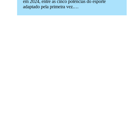
em 2024, entre as cinco potências do esporte
adaptado pela primeira vez.…