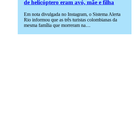
de helicóptero eram avó, mãe e filha
Em nota divulgada no Instagram, o Sistema Alerta
Rio informou que as três turistas colombianas da
mesma família que morreram na…