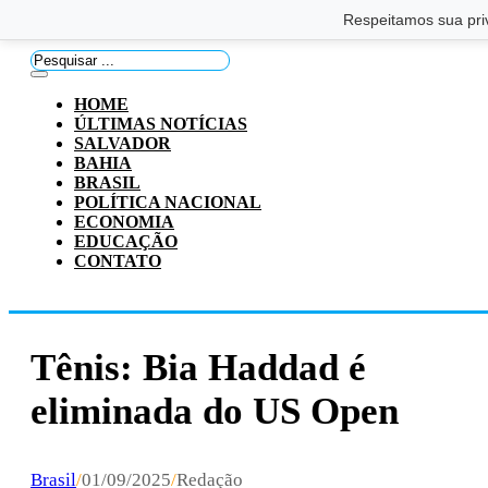
Saltar para o conteúdo principal
Ir para o footer
Respeitamos sua pri
Pesquisar
...
HOME
ÚLTIMAS NOTÍCIAS
SALVADOR
BAHIA
BRASIL
POLÍTICA NACIONAL
ECONOMIA
EDUCAÇÃO
CONTATO
Tênis: Bia Haddad é
eliminada do US Open
Brasil
/
01/09/2025
/
Redação