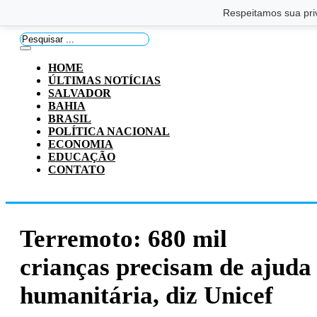
Saltar para o conteúdo principal
Ir para o footer
Respeitamos sua pri
Pesquisar
...
HOME
ÚLTIMAS NOTÍCIAS
SALVADOR
BAHIA
BRASIL
POLÍTICA NACIONAL
ECONOMIA
EDUCAÇÃO
CONTATO
Terremoto: 680 mil
crianças precisam de ajuda
humanitária, diz Unicef