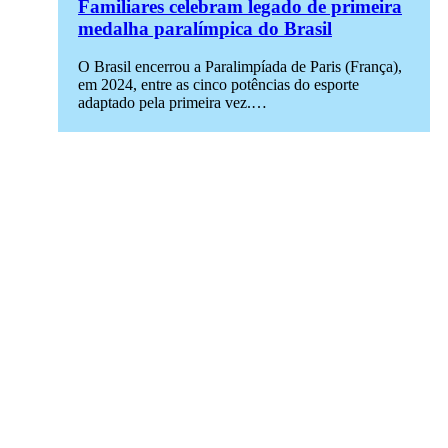
Familiares celebram legado de primeira
medalha paralímpica do Brasil
O Brasil encerrou a Paralimpíada de Paris (França),
em 2024, entre as cinco potências do esporte
adaptado pela primeira vez.…