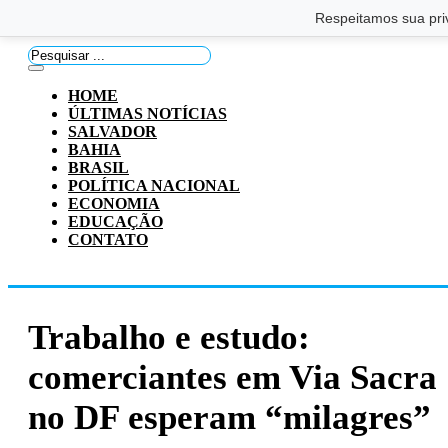
Saltar para o conteúdo principal
Ir para o footer
Respeitamos sua pri
Pesquisar
...
HOME
ÚLTIMAS NOTÍCIAS
SALVADOR
BAHIA
BRASIL
POLÍTICA NACIONAL
ECONOMIA
EDUCAÇÃO
CONTATO
Trabalho e estudo:
comerciantes em Via Sacra
no DF esperam “milagres”