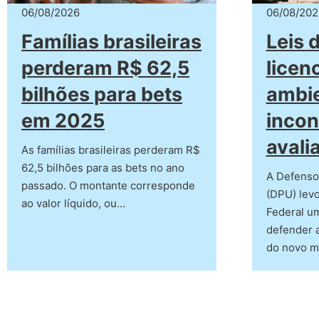
06/08/2026
06/08/202
Famílias brasileiras
Leis 
perderam R$ 62,5
licen
bilhões para bets
ambie
em 2025
incon
avali
As famílias brasileiras perderam R$
62,5 bilhões para as bets no ano
A Defensor
passado. O montante corresponde
(DPU) lev
ao valor líquido, ou…
Federal u
defender a
do novo 