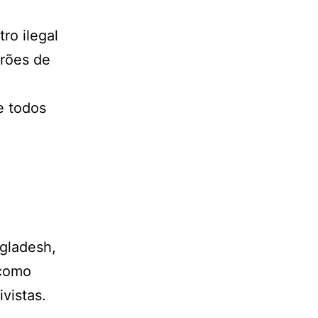
ro ilegal
drões de
e todos
gladesh,
 como
vistas.