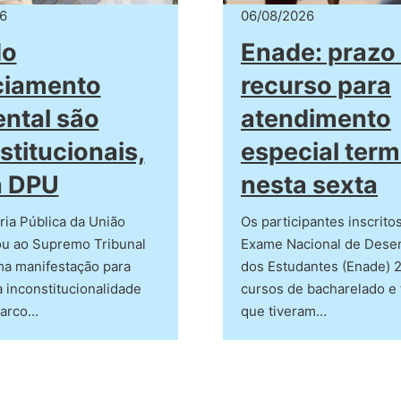
6
06/08/2026
do
Enade: prazo
ciamento
recurso para
ntal são
atendimento
stitucionais,
especial term
a DPU
nesta sexta
ia Pública da União
Os participantes inscrito
ou ao Supremo Tribunal
Exame Nacional de Des
ma manifestação para
dos Estudantes (Enade) 
 inconstitucionalidade
cursos de bacharelado e 
marco…
que tiveram…