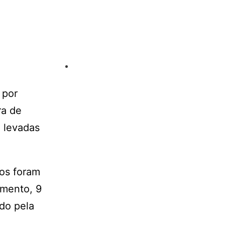
 por
ra de
 levadas
os foram
imento, 9
ado pela