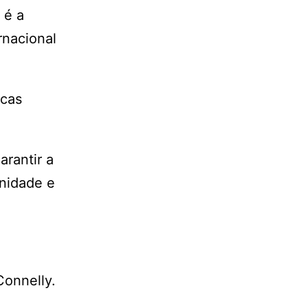
 é a
rnacional
icas
arantir a
unidade e
Connelly.