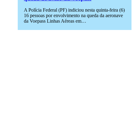
A Polícia Federal (PF) indiciou nesta quinta-feira (6)
16 pessoas por envolvimento na queda da aeronave
da Voepass Linhas Aéreas em…