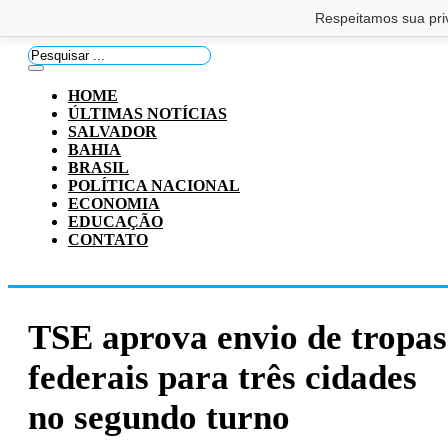
Saltar para o conteúdo principal
Ir para o footer
Respeitamos sua pri
Pesquisar
...
HOME
ÚLTIMAS NOTÍCIAS
SALVADOR
BAHIA
BRASIL
POLÍTICA NACIONAL
ECONOMIA
EDUCAÇÃO
CONTATO
TSE aprova envio de tropas
federais para três cidades
no segundo turno