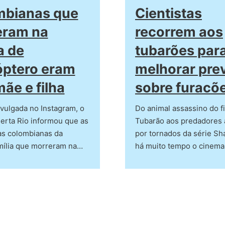
mbianas que
Cientistas
eram na
recorrem aos
a de
tubarões par
óptero eram
melhorar pre
mãe e filha
sobre furacõ
vulgada no Instagram, o
Do animal assassino do f
erta Rio informou que as
Tubarão aos predadores 
tas colombianas da
por tornados da série Sh
ília que morreram na…
há muito tempo o cinema