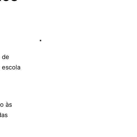
o de
 escola
ão às
das