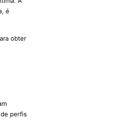
tima. A
a, é
ara obter
iam
de perfis