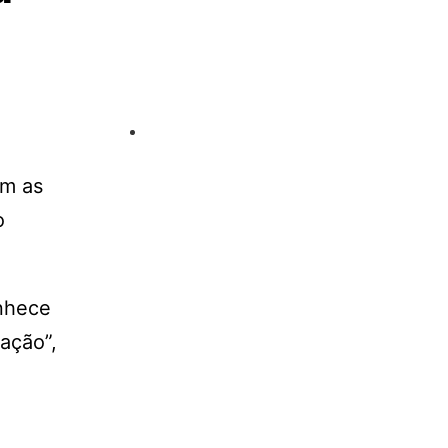
am as
o
onhece
ação”,