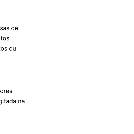
esas de
ntos
tos ou
dores
gitada na