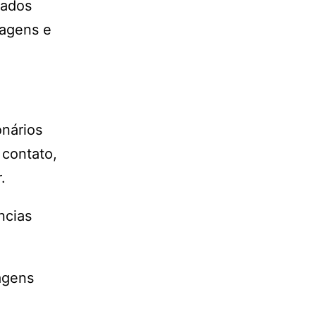
rados
sagens e
onários
 contato,
.
ncias
agens