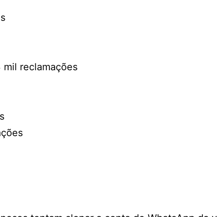
es
3 mil reclamações
s
ações