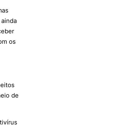
mas
 ainda
ceber
com os
eitos
meio de
ivírus