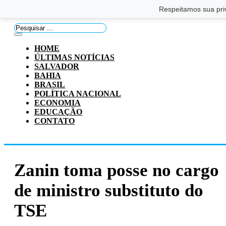
Saltar para o conteúdo principal
Ir para o footer
Respeitamos sua pri
Pesquisar
...
HOME
ÚLTIMAS NOTÍCIAS
SALVADOR
BAHIA
BRASIL
POLÍTICA NACIONAL
ECONOMIA
EDUCAÇÃO
CONTATO
Zanin toma posse no cargo
de ministro substituto do
TSE