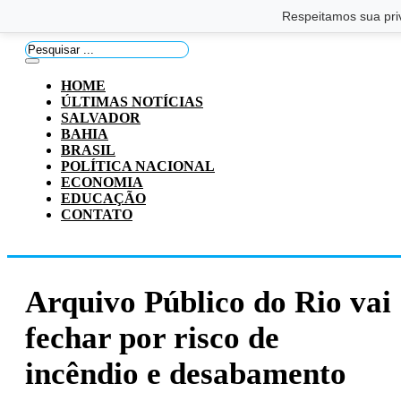
Saltar para o conteúdo principal
Ir para o footer
Respeitamos sua pri
Pesquisar
...
HOME
ÚLTIMAS NOTÍCIAS
SALVADOR
BAHIA
BRASIL
POLÍTICA NACIONAL
ECONOMIA
EDUCAÇÃO
CONTATO
Arquivo Público do Rio vai
fechar por risco de
incêndio e desabamento