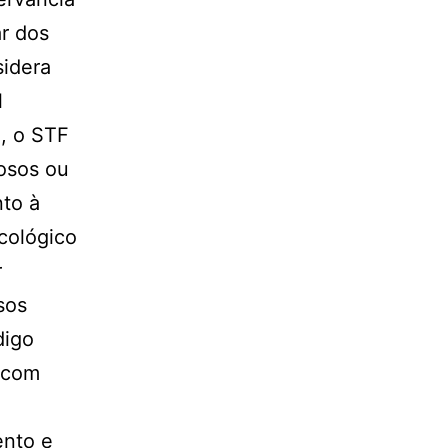
r dos
sidera
l
o, o STF
losos ou
to à
cológico
r
sos
digo
e com
ento e