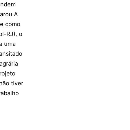
tendem
larou.A
ade como
l-RJ), o
na uma
ransitado
agrária
rojeto
não tiver
rabalho