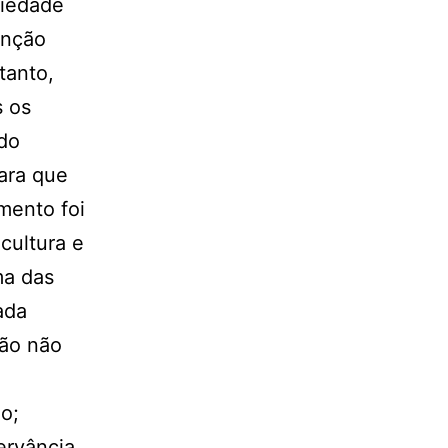
riedade
unção
tanto,
s os
 do
ara que
mento foi
cultura e
ma das
ada
ção não
o;
ervância