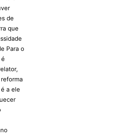
uver
es de
rra que
essidade
de Para o
 é
elator,
 reforma
 é a ele
quecer
o
 no