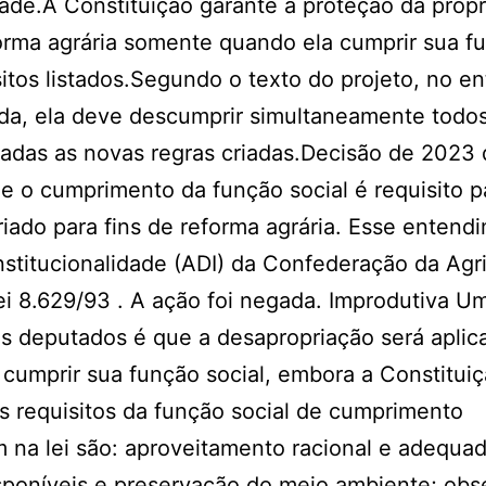
ade.A Constituição garante a proteção da prop
forma agrária somente quando ela cumprir sua f
itos listados.Segundo o texto do projeto, no en
ada, ela deve descumprir simultaneamente todo
rvadas as novas regras criadas.Decisão de 2023
e o cumprimento da função social é requisito p
ado para fins de reforma agrária. Esse entendi
stitucionalidade (ADI) da Confederação da Agri
ei 8.629/93 . A ação foi negada. Improdutiva U
os deputados é que a desapropriação será aplic
 cumprir sua função social, embora a Constitui
Os requisitos da função social de cumprimento
m na lei são: aproveitamento racional e adequad
isponíveis e preservação do meio ambiente; obs