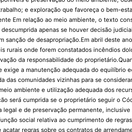
trabalho; e exploração que favoreça o bem-esta
iente Em relação ao meio ambiente, o texto con
á descumprida apenas se houver decisão judicia
om sanção de desapropriação.Em abril deste an
is rurais onde forem constatados incêndios do
ação da responsabilidade do proprietário.Quan
que exige a manutenção adequada do equilíbrio e
da das comunidades vizinhas para se considera
meio ambiente e utilização adequada dos recur
ção será cumprida se o proprietário seguir o Có
va legal e de preservação permanente, inclusiv
função social relativa ao cumprimento de regras
de acatar regras sobre os contratos de arrendam