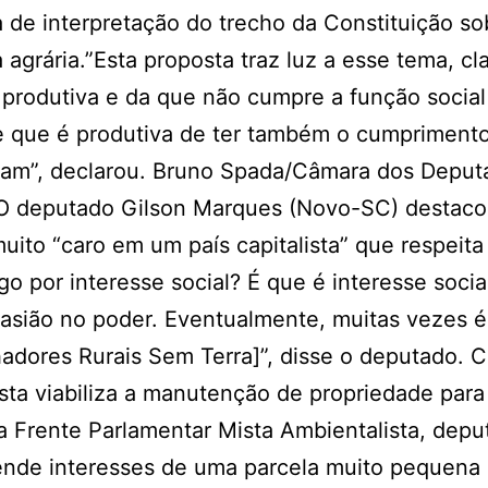
a de interpretação do trecho da Constituição so
 agrária.”Esta proposta traz luz a esse tema, cl
 produtiva e da que não cumpre a função social
de que é produtiva de ter também o cumpriment
tam”, declarou. Bruno Spada/Câmara dos Deput
o O deputado Gilson Marques (Novo-SC) destac
uito “caro em um país capitalista” que respeita
o por interesse social? É que é interesse socia
asião no poder. Eventualmente, muitas vezes é
dores Rurais Sem Terra]”, disse o deputado. Cr
ta viabiliza a manutenção de propriedade para 
 Frente Parlamentar Mista Ambientalista, depu
atende interesses de uma parcela muito pequena