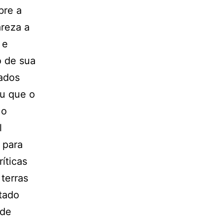
bre a
areza a
 e
o de sua
ados
ou que o
 o
l
 para
íticas
terras
tado
 de