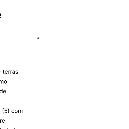
e
 terras
smo
ade
a (5) com
re