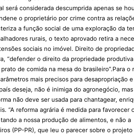
cial será considerada descumprida apenas se ho
ndene o proprietário por crime contra as relaçõ
cteriza a função social de uma exploração da te
alhadores rurais, o texto aprovado retira a nec
tensões sociais no imóvel. Direito de proprieda
, “defender o direito da propriedade produtiva
 prato de comida na mesa do brasileiro”.Para o r
arâmetros mais precisos para desapropriação e
 país deseja, não é inimiga do agronegócio, mas
orma não deve ser usada para chantagear, enri
ais. “A reforma agrária é medida para favorecer 
entando a nossa produção de alimentos, e não a
ros (PP-PR), que leu o parecer sobre o projeto