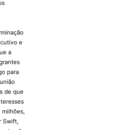
os
erminação
cutivo e
que a
grantes
go para
eunião
as de que
nteresses
 milhões,
 Swift,