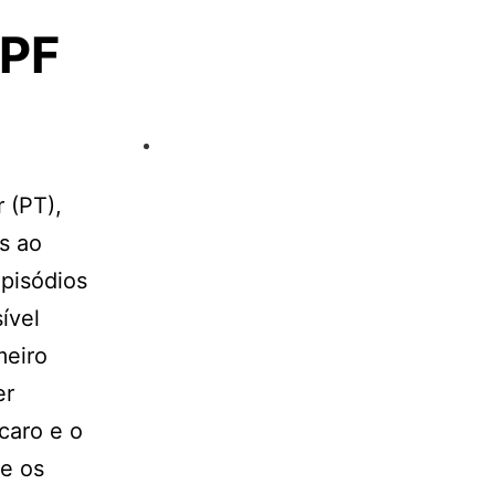
 PF
 (PT),
s ao
episódios
ível
meiro
er
caro e o
re os