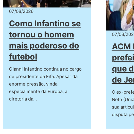
07/08/2026
Como Infantino se
tornou o homem
07/08/202
mais poderoso do
ACM 
futebol
prefe
que d
Gianni Infantino continua no cargo
de presidente da Fifa. Apesar da
de Je
enorme pressão, vinda
especialmente da Europa, a
O ex-pref
diretoria da…
Neto (Uniã
sua articul
disputa p