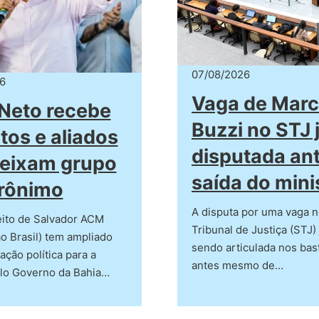
07/08/2026
6
Vaga de Mar
Neto recebe
Buzzi no STJ 
itos e aliados
disputada an
eixam grupo
saída do mini
rônimo
A disputa por uma vaga n
eito de Salvador ACM
Tribunal de Justiça (STJ) 
o Brasil) tem ampliado
sendo articulada nos bas
ação política para a
antes mesmo de…
elo Governo da Bahia…