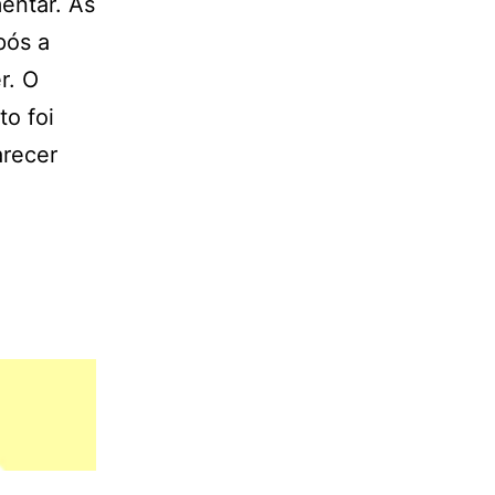
entar. As
pós a
r. O
to foi
arecer