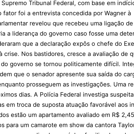
 Supremo Tribunal Federal, com base em indíci
 fator foi a entrevista concedida por Wagner à
rlamentar revelou que recebeu uma ligação de
aria a liderança do governo caso fosse uma det
deraram que a declaração expôs o chefe do Exe
 crise. Nos bastidores, cresce a avaliação de 
o governo se tornou politicamente difícil. Inte
ndem que o senador apresente sua saída do car
l enquanto prosseguem as investigações. Uma r
ximos dias. A Polícia Federal investiga suspeit
s em troca de suposta atuação favorável aos i
ados estão um apartamento avaliado em R$ 2,45
sos para um camarote em show da cantora Taylor