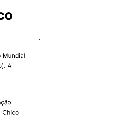
co
o Mundial
). A
,
ação
o Chico