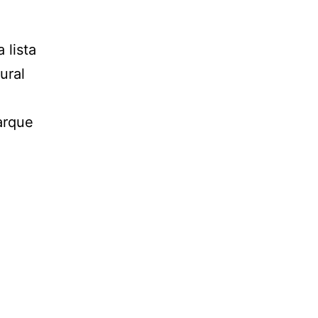
 lista
ural
arque