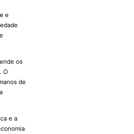
e e
iedade
 e
eende os
. O
umanos de
a
ca e a
 economia