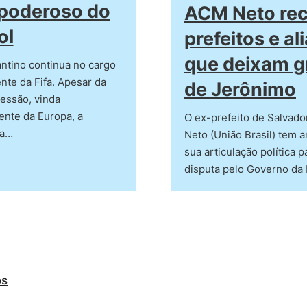
poderoso do
ACM Neto re
ol
prefeitos e al
que deixam g
antino continua no cargo
nte da Fifa. Apesar da
de Jerônimo
essão, vinda
ente da Europa, a
O ex-prefeito de Salvad
da…
Neto (União Brasil) tem 
sua articulação política p
disputa pelo Governo da
os