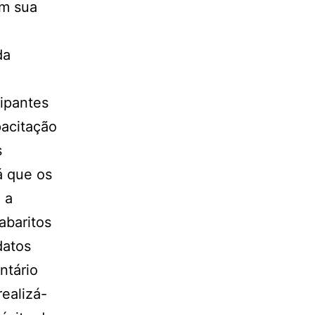
em sua
da
cipantes
pacitação
s
á que os
 a
abaritos
datos
ntário
ealizá-