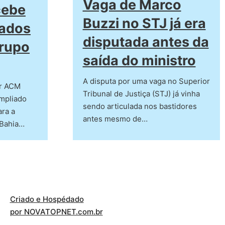
Vaga de Marco
cebe
Buzzi no STJ já era
iados
disputada antes da
rupo
saída do ministro
A disputa por uma vaga no Superior
or ACM
Tribunal de Justiça (STJ) já vinha
ampliado
sendo articulada nos bastidores
ara a
antes mesmo de…
 Bahia…
Criado e Hospédado
por NOVATOPNET.com.br