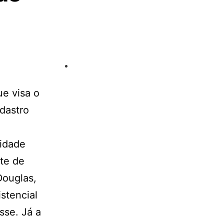
ue visa o
dastro
cidade
te de
Douglas,
stencial
sse. Já a