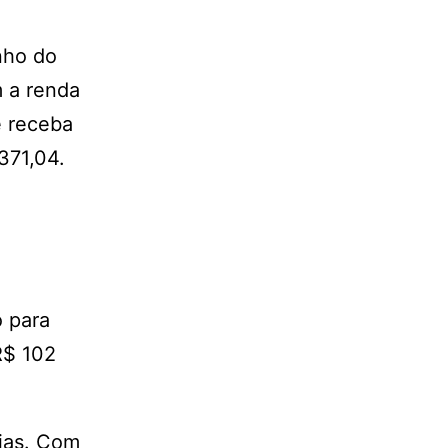
nho do
 a renda
e receba
371,04.
o para
R$ 102
lias. Com