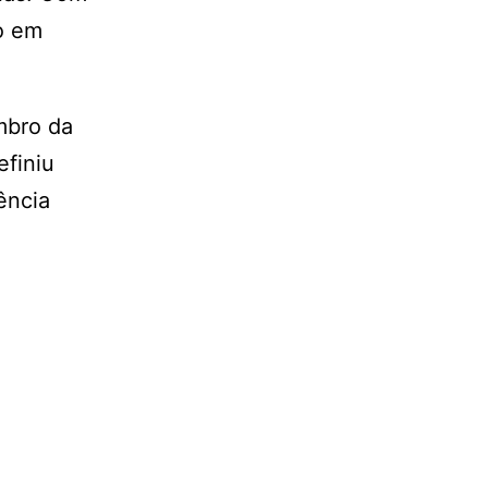
o em
mbro da
efiniu
ência