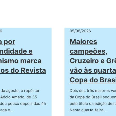
6
05/08/2026
 por
Maiores
ndidade e
campeões,
mismo marca
Cruzeiro e G
os do Revista
vão às quarta
Copa do Brasi
de agosto, o repórter
Dois dos três maiores v
 Aécio Amado, de 35
da Copa do Brasil seguem
rdou pouco depois das 4h
pelo título da edição des
gada e…
Nesta quarta-feira…