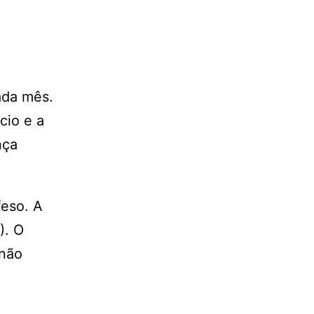
m
ada mês.
cio e a
nça
feso. A
). O
 não