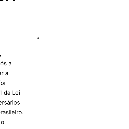
,
pós a
r a
oi
 da Lei
ersários
asileiro.
 o