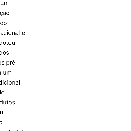
. Em
ação
 do
acional e
adotou
ados
os pré-
m um
dicional
do
odutos
iu
o