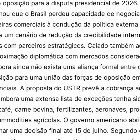
e oposição para a disputa presidencial de 2026
rmou que o Brasil perdeu capacidade de negoci
reiras comerciais à condução da política externa
a um cenário de redução da credibilidade intern
s com parceiros estratégicos. Caiado também 
proximação diplomática com mercados consider
ora ainda não exista uma aliança formal entre 
osição para uma união das forças de oposição e
nciais. A proposta do USTR prevê a cobrança a
 embora uma extensa lista de exceções tenha si
afé, carne bovina, fertilizantes, aeronaves, pr
commodities agrícolas. O governo americano abr
ar uma decisão final até 15 de julho. Segundo 