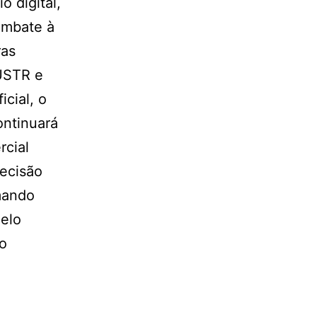
 digital,
ombate à
ras
 USTR e
icial, o
ontinuará
rcial
decisão
mando
Belo
ro