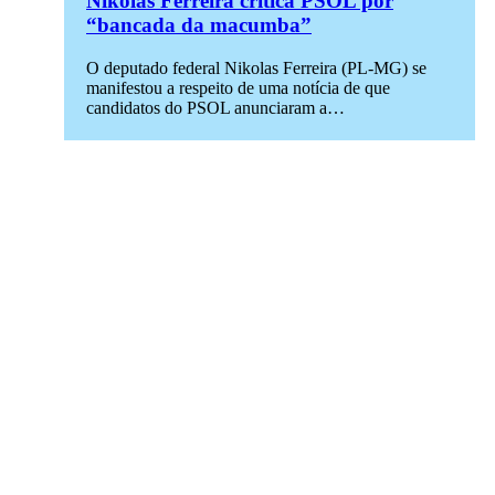
Nikolas Ferreira critica PSOL por
“bancada da macumba”
O deputado federal Nikolas Ferreira (PL-MG) se
manifestou a respeito de uma notícia de que
candidatos do PSOL anunciaram a…