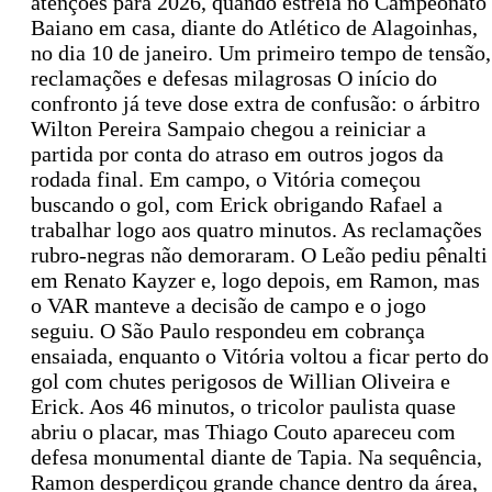
atenções para 2026, quando estreia no Campeonato
Baiano em casa, diante do Atlético de Alagoinhas,
no dia 10 de janeiro. Um primeiro tempo de tensão,
reclamações e defesas milagrosas O início do
confronto já teve dose extra de confusão: o árbitro
Wilton Pereira Sampaio chegou a reiniciar a
partida por conta do atraso em outros jogos da
rodada final. Em campo, o Vitória começou
buscando o gol, com Erick obrigando Rafael a
trabalhar logo aos quatro minutos. As reclamações
rubro-negras não demoraram. O Leão pediu pênalti
em Renato Kayzer e, logo depois, em Ramon, mas
o VAR manteve a decisão de campo e o jogo
seguiu. O São Paulo respondeu em cobrança
ensaiada, enquanto o Vitória voltou a ficar perto do
gol com chutes perigosos de Willian Oliveira e
Erick. Aos 46 minutos, o tricolor paulista quase
abriu o placar, mas Thiago Couto apareceu com
defesa monumental diante de Tapia. Na sequência,
Ramon desperdiçou grande chance dentro da área,